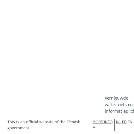
Vernieuwde
watertoets en
informatieplic
van kracht
This is an official website of the Flemish
MORE INFO
NL
FR
EN
vanaf 1 januar
government
2023.