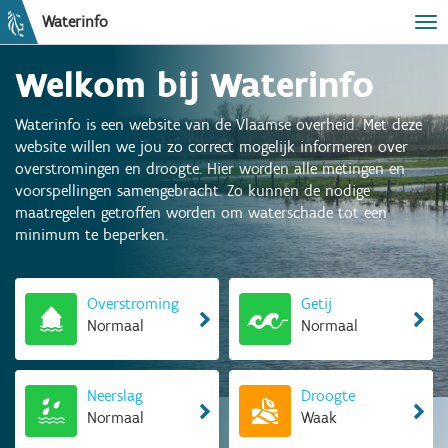
Waterinfo
Tog
Welkom bij Waterinfo
Waterinfo is een website van de Vlaamse overheid. Met deze
website willen we jou zo correct mogelijk informeren over
overstromingen en droogte. Hier worden alle metingen en
voorspellingen samengebracht. Zo kunnen de nodige
maatregelen getroffen worden om waterschade tot een
minimum te beperken.
Overstroming
Getij
Normaal
Normaal
Neerslag
Droogte
Normaal
Waak