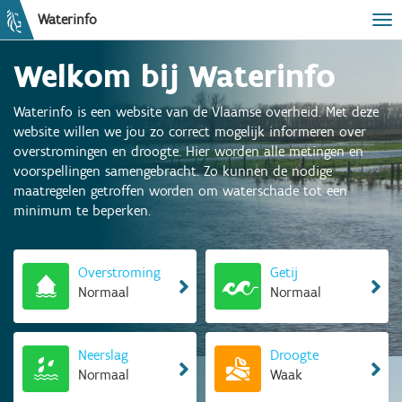
Waterinfo
Tog
Welkom bij Waterinfo
Waterinfo is een website van de Vlaamse overheid. Met deze
website willen we jou zo correct mogelijk informeren over
overstromingen en droogte. Hier worden alle metingen en
voorspellingen samengebracht. Zo kunnen de nodige
maatregelen getroffen worden om waterschade tot een
minimum te beperken.
Overstroming
Getij
Normaal
Normaal
Neerslag
Droogte
Normaal
Waak